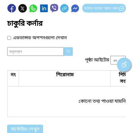
আপনার মতামত প্রদান করুন
চাকুরি কর্নার
এডভান্সড অপশনগুলো দেখান
পৃষ্ঠা আইটেম
নং
শিরোনাম
পিডিএ
সংযুক্ত
কোনো তথ্য পাওয়া যায়নি।
আর্কাইভ দেখুন