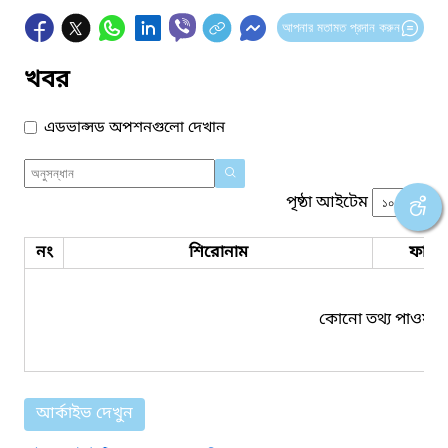
আপনার মতামত প্রদান করুন
খবর
এডভান্সড অপশনগুলো দেখান
পৃষ্ঠা আইটেম
নং
শিরোনাম
ফাইল
কোনো তথ্য পাওয়া য
আর্কাইভ দেখুন