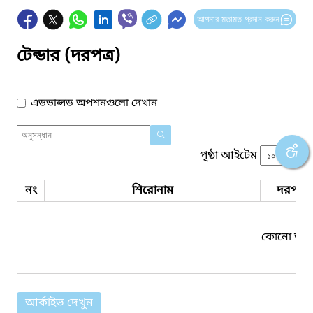
আপনার মতামত প্রদান করুন
টেন্ডার (দরপত্র)
এডভান্সড অপশনগুলো দেখান
পৃষ্ঠা আইটেম
নং
শিরোনাম
দরপত্র 
কোনো তথ্য
আর্কাইভ দেখুন